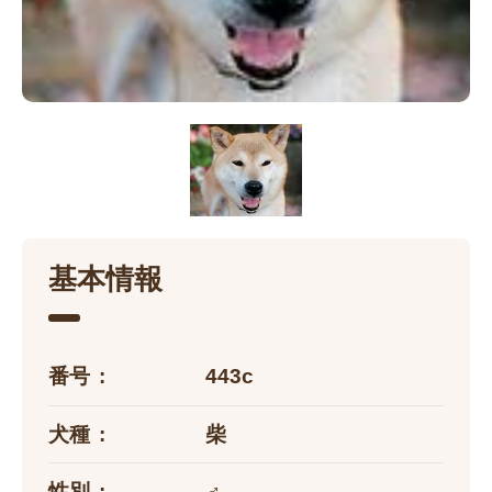
基本情報
番号
443c
犬種
柴
性別
♂